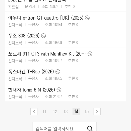
운영자
조회 19874
추천
0
자료실
아우디 e-tron GT quattro [UK] (2025)
운영자
조회 18674
추천
0
신차소식
푸조 308 (2026)
운영자
조회 19209
추천
0
신차소식
포르셰 911 GT3 with Manthey Kit (2026)
운영자
조회 18257
추천
0
신차소식
폭스바겐 T-Roc (2026)
운영자
조회 18865
추천
0
신차소식
현대차 Ioniq 6 N (2026)
운영자
조회 21297
추천
0
신차소식
11
12
13
14
15