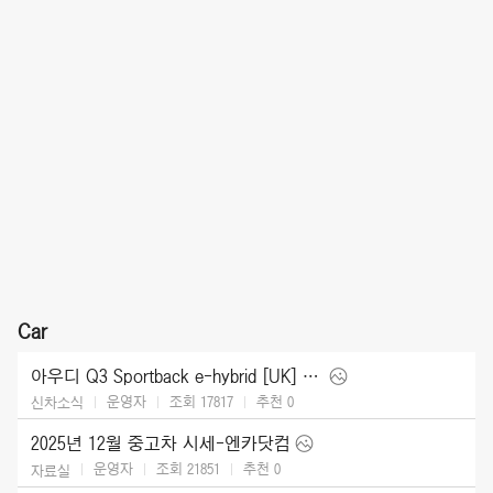
Car
아우디 Q3 Sportback e-hybrid [UK] (2026)
운영자
조회 17817
추천
0
신차소식
2025년 12월 중고차 시세-엔카닷컴
운영자
조회 21851
추천
0
자료실