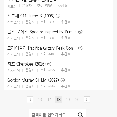
운영자
조회 25202
추천
0
자료실
포르셰 911 Turbo S (1998)
운영자
조회 23931
추천
0
신차소식
롤스 로이스 Spectre Inspired by Primavera (2026)
운영자
조회 23909
추천
0
신차소식
크라이슬러 Pacifica Grizzly Peak Concept (2025)
운영자
조회 26195
추천
0
신차소식
지프 Cherokee (2026)
운영자
조회 24829
추천
0
신차소식
Gordon Murray S1 LM (2027)
운영자
조회 24267
추천
0
신차소식
16
17
18
19
20