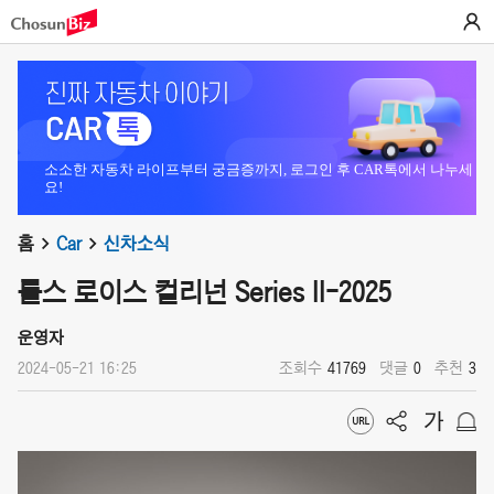
소소한 자동차 라이프부터 궁금증까지, 로그인 후 CAR톡에서 나누세
요!
홈
Car
신차소식
롤스 로이스 컬리넌 Series II-2025
운영자
2024-05-21 16:25
조회수
41769
댓글
0
추천
3