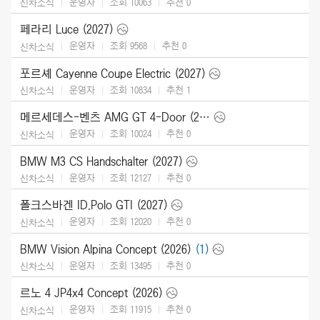
운영자
조회 10063
추천
0
신차소식
페라리 Luce (2027)
운영자
조회 9568
추천
0
신차소식
포르셰 Cayenne Coupe Electric (2027)
운영자
조회 10834
추천
1
신차소식
메르세데스-벤츠 AMG GT 4-Door (2027)
운영자
조회 10024
추천
0
신차소식
BMW M3 CS Handschalter (2027)
운영자
조회 12127
추천
0
신차소식
폴크스바겐 ID.Polo GTI (2027)
운영자
조회 12020
추천
0
신차소식
BMW Vision Alpina Concept (2026)
(1)
운영자
조회 13495
추천
0
신차소식
르노 4 JP4x4 Concept (2026)
운영자
조회 11915
추천
0
신차소식