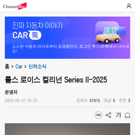
소소한 자동차 라이프부터 궁금증까지, 로그인 후 CAR톡에서 나누세
요!
홈
Car
신차소식
롤스 로이스 컬리넌 Series II-2025
운영자
2024-05-21 16:25
조회수
41815
댓글
0
추천
3