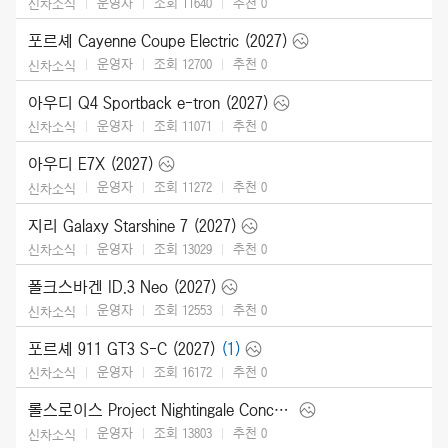
운영자
조회 11640
추천
0
신차소식
포르셰 Cayenne Coupe Electric (2027)
운영자
조회 12700
추천
0
신차소식
아우디 Q4 Sportback e-tron (2027)
운영자
조회 11071
추천
0
신차소식
아우디 E7X (2027)
운영자
조회 11272
추천
0
신차소식
지리 Galaxy Starshine 7 (2027)
운영자
조회 13029
추천
0
신차소식
폴크스바겐 ID.3 Neo (2027)
운영자
조회 12553
추천
0
신차소식
포르셰 911 GT3 S-C (2027)
(1)
운영자
조회 16172
추천
0
신차소식
롤스로이스 Project Nightingale Concept (2026)
운영자
조회 13803
추천
0
신차소식