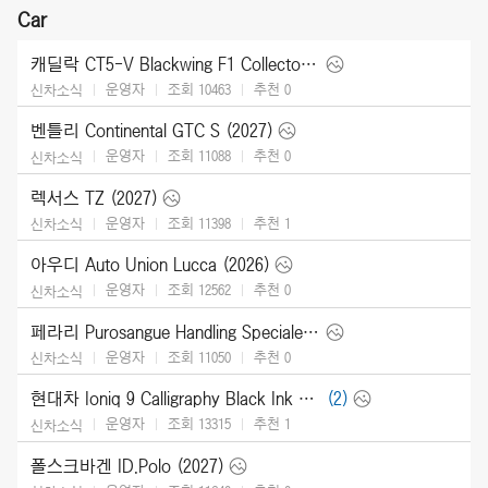
Car
캐딜락 CT5-V Blackwing F1 Collector Series (2026)
운영자
조회 10463
추천
0
신차소식
벤틀리 Continental GTC S (2027)
운영자
조회 11088
추천
0
신차소식
렉서스 TZ (2027)
운영자
조회 11398
추천
1
신차소식
아우디 Auto Union Lucca (2026)
운영자
조회 12562
추천
0
신차소식
페라리 Purosangue Handling Speciale (2027)
운영자
조회 11050
추천
0
신차소식
현대차 Ioniq 9 Calligraphy Black Ink (2027)
(2)
운영자
조회 13315
추천
1
신차소식
폴스크바겐 ID.Polo (2027)