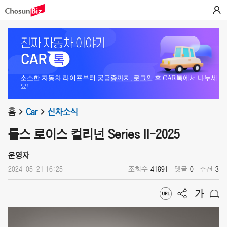
소소한 자동차 라이프부터 궁금증까지, 로그인 후 CAR톡에서 나누세
요!
홈
Car
신차소식
롤스 로이스 컬리넌 Series II-2025
운영자
2024-05-21 16:25
조회수
41891
댓글
0
추천
3