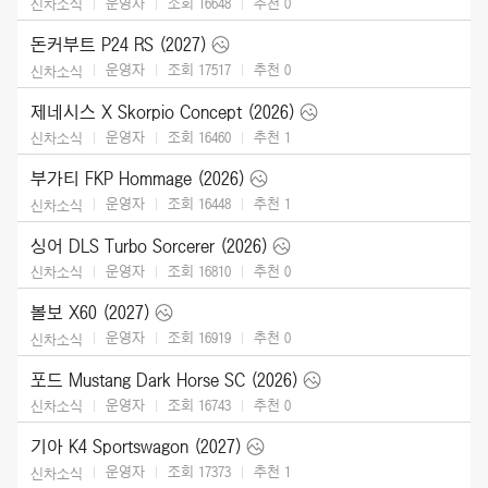
운영자
조회 16648
추천
0
신차소식
돈커부트 P24 RS (2027)
운영자
조회 17517
추천
0
신차소식
제네시스 X Skorpio Concept (2026)
운영자
조회 16460
추천
1
신차소식
부가티 FKP Hommage (2026)
운영자
조회 16448
추천
1
신차소식
싱어 DLS Turbo Sorcerer (2026)
운영자
조회 16810
추천
0
신차소식
볼보 X60 (2027)
운영자
조회 16919
추천
0
신차소식
포드 Mustang Dark Horse SC (2026)
운영자
조회 16743
추천
0
신차소식
기아 K4 Sportswagon (2027)
운영자
조회 17373
추천
1
신차소식