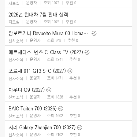
운영자
조회 1072
추천
0
자료실
2026년 현대차 7월 판매 실적
운영자
조회 1075
추천
0
자료실
람보르기니 Revuelto Miura 60 Homage (2026)
운영자
조회 949
추천
0
신차소식
메르세데스-벤츠 C-Class EV (2027)
운영자
조회 1241
추천
0
신차소식
포르셰 911 GT3 S-C (2027)
운영자
조회 1471
추천
0
신차소식
아우디 Q9 (2027)
운영자
조회 1828
추천
0
신차소식
BAIC Taitan 700 (2026)
운영자
조회 1602
추천
0
신차소식
지리 Galaxy Zhanjian 700 (2027)
운영자
조회 2102
추천
0
신차소식