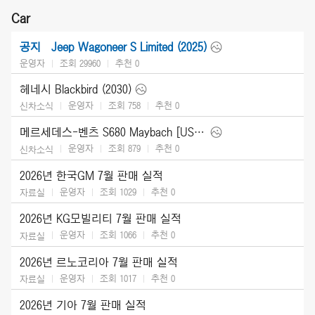
Car
Jeep Wagoneer S Limited (2025)
공지
운영자
조회 29960
추천
0
헤네시 Blackbird (2030)
운영자
조회 758
추천
0
신차소식
메르세데스-벤츠 S680 Maybach [US] (2027)
운영자
조회 879
추천
0
신차소식
2026년 한국GM 7월 판매 실적
운영자
조회 1029
추천
0
자료실
2026년 KG모빌리티 7월 판매 실적
운영자
조회 1066
추천
0
자료실
2026년 르노코리아 7월 판매 실적
운영자
조회 1017
추천
0
자료실
2026년 기아 7월 판매 실적