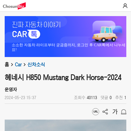
소소한 자동차 라이프부터 궁금증까지, 로그인 후 CAR톡에서 나누세
요!
홈
Car
신차소식
헤네시 H850 Mustang Dark Horse-2024
운영자
2024-05-23 15:37
조회수
40113
댓글
0
추천
1