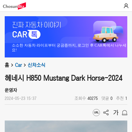
소소한 자동차 라이프부터 궁금증까지, 로그인 후 CAR톡에서 나누세
요!
홈
Car
신차소식
헤네시 H850 Mustang Dark Horse-2024
운영자
2024-05-23 15:37
조회수
40275
댓글
0
추천
1