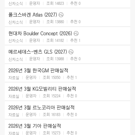
운영자
조회 14823
추천
0
신차소식
폴크스바겐 Atlas (2027)
운영자
조회 13880
추천
0
신차소식
현대차 Boulder Concept (2026)
운영자
조회 14182
추천
1
신차소식
메르세데스-벤츠 GLS (2027)
운영자
조회 13988
추천
0
신차소식
2026년 3월 한국GM 판매실적
운영자
조회 15050
추천
1
자료실
2026년 3월 KG모빌리티 판매실적
운영자
조회 15224
추천
0
자료실
2026년 3월 르노코리아 판매실적
운영자
조회 16183
추천
0
자료실
2026년 3월 기아 판매실적
운영자
조회 15273
추천
0
자료실