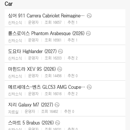
Car
싱어 911 Carrera Cabriolet Reimagined Type 964 (2026)
운영자
조회 16657
추천
1
신차소식
롤스로이스 Phantom Arabesque (2026)
운영자
조회 16561
추천
1
신차소식
도요타 Highlander (2027)
운영자
조회 16203
추천
2
신차소식
마힌드라 XEV 9S (2026)
운영자
조회 14456
추천
0
신차소식
메르세데스-벤츠 GLC53 AMG Coupe (2027)
운영자
조회 16016
추천
2
신차소식
지리 Galaxy M7 (2027)
운영자
조회 16462
추천
0
자료실
스마트 5 Brabus (2026)
운영자
조회 16031
추천
0
신차소식