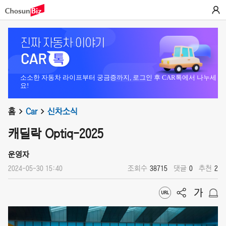
소소한 자동차 라이프부터 궁금증까지, 로그인 후 CAR톡에서 나누세
요!
홈
Car
신차소식
캐딜락 Optiq-2025
운영자
2024-05-30 15:40
조회수
38715
댓글
0
추천
2