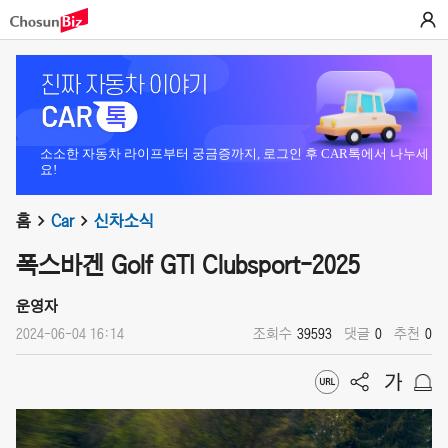
소소한 자동차 라이프부터 궁금증까지, 로그인 후 CAR톡에서 나누세
요!
홈
Car
신차소식
폭스바겐 Golf GTI Clubsport-2025
운영자
2024-06-04 16:14
조회수
39593
댓글
0
추천
0