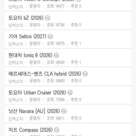
운영자
조회 18477
추천
0
신차소식
토요타 bZ (2026)
운영자
조회 16756
추천
0
신차소식
기아 Seltos (2027)
운영자
조회 18575
추천
1
신차소식
현대차 Ioniq 9 (2026)
운영자
조회 18526
추천
1
신차소식
메르세데스-벤츠 CLA hybrid (2026)
운영자
조회 18663
추천
0
신차소식
토요타 Urban Cruiser (2026)
운영자
조회 17896
추천
0
신차소식
닛산 Navara [AU] (2026)
운영자
조회 18811
추천
0
신차소식
지프 Compass (2026)