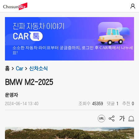
소소한 자동차 라이프부터 궁금증까지, 로그인 후 CAR톡에서 나누세
요!
홈
Car
신차소식
BMW M2-2025
운영자
2024-06-14 13:40
조회수
45359
댓글
1
추천
0