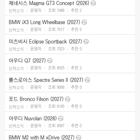
제네시스 Magma GT3 Concept (2026)
운영자
조회 7486
추천
2
신차소식
BMW iX3 Long Wheelbase (2027)
운영자
조회 7017
추천
0
신차소식
미츠비시 Eclipse Sportback (2027)
운영자
조회 7023
추천
0
신차소식
아우디 Q7 (2027)
운영자
조회 8025
추천
2
신차소식
롤스로이스 Spectre Series II (2027)
운영자
조회 9088
추천
0
신차소식
포드 Bronco Filson (2027)
운영자
조회 8195
추천
0
신차소식
아우디 Nuvolari (2028)
운영자
조회 8587
추천
0
신차소식
BMW M2 with M xDrive (2027)