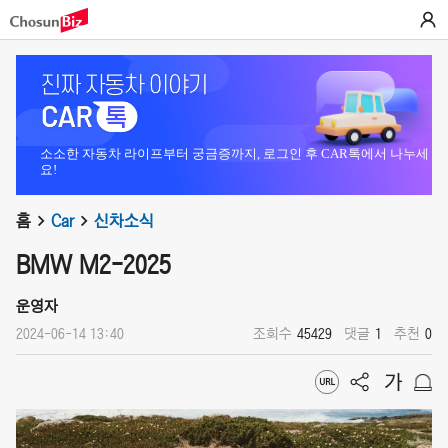
소소한 자동차 라이프부터 궁금증까지, 로그인 후 CAR톡에서 나누세
요!
홈
Car
신차소식
BMW M2-2025
운영자
2024-06-14 13:40
조회수
45429
댓글
1
추천
0