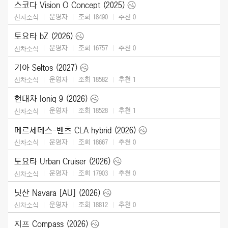
스코다 Vision O Concept (2025)
운영자
조회 18490
추천
0
신차소식
토요타 bZ (2026)
운영자
조회 16757
추천
0
신차소식
기아 Seltos (2027)
운영자
조회 18582
추천
1
신차소식
현대차 Ioniq 9 (2026)
운영자
조회 18528
추천
1
신차소식
메르세데스-벤츠 CLA hybrid (2026)
운영자
조회 18667
추천
0
신차소식
토요타 Urban Cruiser (2026)
운영자
조회 17903
추천
0
신차소식
닛산 Navara [AU] (2026)
운영자
조회 18812
추천
0
신차소식
지프 Compass (2026)