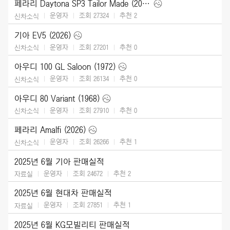
페라리 Daytona SP3 Tailor Made (2025)
운영자
조회 27324
추천
2
신차소식
기아 EV5 (2026)
운영자
조회 27201
추천
0
신차소식
아우디 100 GL Saloon (1972)
운영자
조회 26134
추천
0
신차소식
아우디 80 Variant (1968)
운영자
조회 27910
추천
0
신차소식
페라리 Amalfi (2026)
운영자
조회 26266
추천
1
신차소식
2025년 6월 기아 판매실적
운영자
조회 24672
추천
2
자료실
2025년 6월 현대차 판매실적
운영자
조회 27851
추천
1
자료실
2025년 6월 KG모빌리티 판매실적