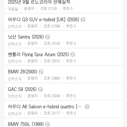
2025년 9월 르노코리아 판매실적
운영자
조회 21120
추천
0
자료실
아우디 Q3 SUV e-hybrid [UK] (2026)
운영자
조회 21506
추천
0
신차소식
닛산 Sentra (2026)
운영자
조회 23142
추천
0
신차소식
벤틀리 Flying Spur Azure (2025)
운영자
조회 22810
추천
0
신차소식
BMW Z8(2000)
운영자
조회 23885
추천
0
신차소식
GAC S9 (2026)
운영자
조회 23246
추천
0
신차소식
아우디 A6 Saloon e-hybrid quattro [UK] (2026)
운영자
조회 22177
추천
0
신차소식
BMW 750iL (1999)