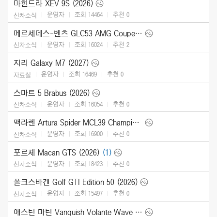
마힌드라 XEV 9S (2026)
운영자
조회 14464
추천
0
신차소식
메르세데스-벤츠 GLC53 AMG Coupe (2027)
운영자
조회 16024
추천
2
신차소식
지리 Galaxy M7 (2027)
운영자
조회 16469
추천
0
자료실
스마트 5 Brabus (2026)
운영자
조회 16054
추천
0
신차소식
맥라렌 Artura Spider MCL39 Championship Edition (2026)
운영자
조회 16900
추천
0
신차소식
포르셰 Macan GTS (2026)
(1)
운영자
조회 18423
추천
0
신차소식
폴크스바겐 Golf GTI Edition 50 (2026)
운영자
조회 15497
추천
0
신차소식
애스턴 마틴 Vanquish Volante Wave Edition (2026)