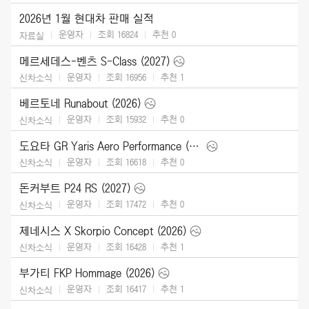
2026년 1월 현대차 판매 실적
운영자
조회 16824
추천
0
자료실
메르세데스-벤츠 S-Class (2027)
운영자
조회 16956
추천
1
신차소식
베르토네 Runabout (2026)
운영자
조회 15932
추천
0
신차소식
도요타 GR Yaris Aero Performance (2026)
운영자
조회 16618
추천
0
신차소식
돈커부트 P24 RS (2027)
운영자
조회 17472
추천
0
신차소식
제네시스 X Skorpio Concept (2026)
운영자
조회 16428
추천
1
신차소식
부가티 FKP Hommage (2026)
운영자
조회 16417
추천
1
신차소식