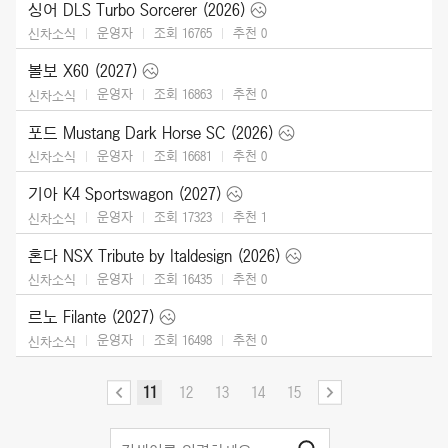
싱어 DLS Turbo Sorcerer (2026)
운영자
조회 16765
추천
0
신차소식
볼보 X60 (2027)
운영자
조회 16863
추천
0
신차소식
포드 Mustang Dark Horse SC (2026)
운영자
조회 16681
추천
0
신차소식
기아 K4 Sportswagon (2027)
운영자
조회 17323
추천
1
신차소식
혼다 NSX Tribute by Italdesign (2026)
운영자
조회 16435
추천
0
신차소식
르노 Filante (2027)
운영자
조회 16498
추천
0
신차소식
11
12
13
14
15