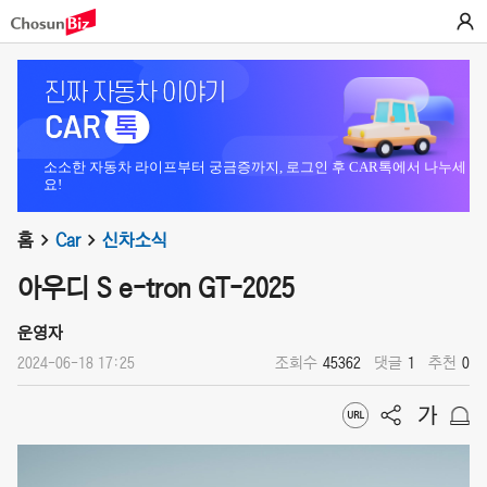
소소한 자동차 라이프부터 궁금증까지, 로그인 후 CAR톡에서 나누세
요!
홈
Car
신차소식
아우디 S e-tron GT-2025
운영자
2024-06-18 17:25
조회수
45362
댓글
1
추천
0