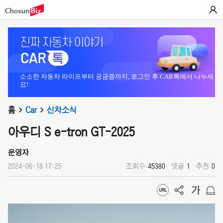
소소한 자동차 라이프부터 궁금증까지, 로그인 후 CAR톡에서 나누세
요!
홈
Car
신차소식
아우디 S e-tron GT-2025
운영자
2024-06-18 17:25
조회수
45380
댓글
1
추천
0