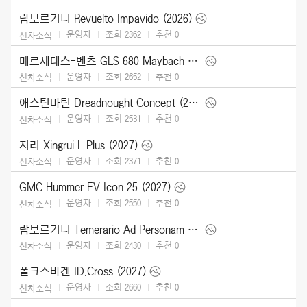
람보르기니 Revuelto Impavido (2026)
운영자
조회 2362
추천
0
신차소식
메르세데스-벤츠 GLS 680 Maybach (2027)
운영자
조회 2652
추천
0
신차소식
애스턴마틴 Dreadnought Concept (2026)
운영자
조회 2531
추천
0
신차소식
지리 Xingrui L Plus (2027)
운영자
조회 2371
추천
0
신차소식
GMC Hummer EV Icon 25 (2027)
운영자
조회 2550
추천
0
신차소식
람보르기니 Temerario Ad Personam (2026)
운영자
조회 2430
추천
0
신차소식
폴크스바겐 ID.Cross (2027)
운영자
조회 2660
추천
0
신차소식