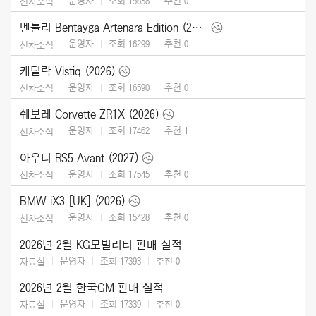
운영자
조회 15638
추천
0
신차소식
벤틀리 Bentayga Artenara Edition (2027)
운영자
조회 16299
추천
0
신차소식
캐딜락 Vistiq (2026)
운영자
조회 16590
추천
0
신차소식
쉐보레 Corvette ZR1X (2026)
운영자
조회 17462
추천
1
신차소식
아우디 RS5 Avant (2027)
운영자
조회 17545
추천
0
신차소식
BMW iX3 [UK] (2026)
운영자
조회 15428
추천
0
신차소식
2026년 2월 KG모빌리티 판매 실적
운영자
조회 17393
추천
0
자료실
2026년 2월 한국GM 판매 실적
운영자
조회 17339
추천
0
자료실