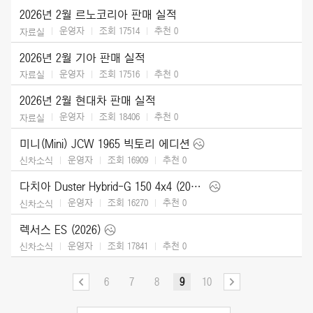
2026년 2월 르노코리아 판매 실적
운영자
조회 17514
추천
0
자료실
2026년 2월 기아 판매 실적
운영자
조회 17516
추천
0
자료실
2026년 2월 현대차 판매 실적
운영자
조회 18406
추천
0
자료실
미니(Mini) JCW 1965 빅토리 에디션
운영자
조회 16909
추천
0
신차소식
다치아 Duster Hybrid-G 150 4x4 (2026)
운영자
조회 16270
추천
0
신차소식
렉서스 ES (2026)
운영자
조회 17841
추천
0
신차소식
6
7
8
9
10