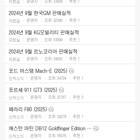
운영자
조회 33909
추천
1
자료실
2024년 9월 한국GM 판매실적
운영자
조회 32390
추천
1
자료실
2024년 9월 KG모빌리티 판매실적
운영자
조회 33099
추천
1
자료실
2024년 9월 르노코리아 판매실적
운영자
조회 34002
추천
1
자료실
포드 머스탱 Mach-E (2025)
운영자
조회 34704
추천
1
신차소식
포르셰 911 GT3 (2025)
운영자
조회 32767
추천
2
신차소식
페라리 F80 (2025)
운영자
조회 34278
추천
1
신차소식
애스턴 마틴 DB12 Goldfinger Edition (2025)
운영자
조회 35076
추천
1
신차소식