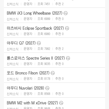
운영자
조회 7451
추천
2
신차소식
BMW iX3 Long Wheelbase (2027)
운영자
조회 6999
추천
0
신차소식
미츠비시 Eclipse Sportback (2027)
운영자
조회 6980
추천
0
신차소식
아우디 Q7 (2027)
운영자
조회 7982
추천
2
신차소식
롤스로이스 Spectre Series II (2027)
운영자
조회 9035
추천
0
신차소식
포드 Bronco Filson (2027)
운영자
조회 8178
추천
0
신차소식
아우디 Nuvolari (2028)
운영자
조회 8568
추천
0
신차소식
BMW M2 with M xDrive (2027)
운영자
조회 9848
추천
0
신차소식