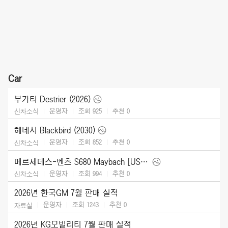
Car
부가티 Destrier (2026)
운영자
조회 925
추천
0
신차소식
헤네시 Blackbird (2030)
운영자
조회 852
추천
0
신차소식
메르세데스-벤츠 S680 Maybach [US] (2027)
운영자
조회 994
추천
0
신차소식
2026년 한국GM 7월 판매 실적
운영자
조회 1243
추천
0
자료실
2026년 KG모빌리티 7월 판매 실적