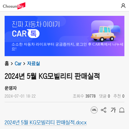
소소한 자동차 라이프부터 궁금증까지, 로그인 후 CAR톡에서 나누세
요!
홈
Car
자료실
2024년 5월 KG모빌리티 판매실적
운영자
2024-07-01 18:22
조회수
39778
댓글
0
추천
0
2024년 5월 KG모빌리티 판매실적.docx