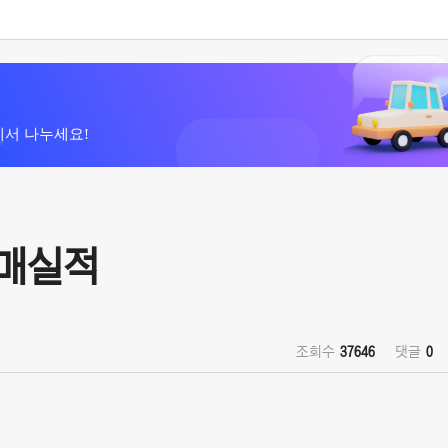
에서 나누세요!
판매실적
조회수
37646
댓글
0