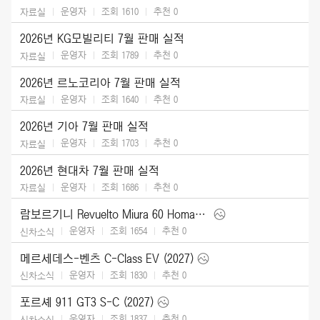
운영자
조회 1610
추천
0
자료실
2026년 KG모빌리티 7월 판매 실적
운영자
조회 1789
추천
0
자료실
2026년 르노코리아 7월 판매 실적
운영자
조회 1640
추천
0
자료실
2026년 기아 7월 판매 실적
운영자
조회 1703
추천
0
자료실
2026년 현대차 7월 판매 실적
운영자
조회 1686
추천
0
자료실
람보르기니 Revuelto Miura 60 Homage (2026)
운영자
조회 1654
추천
0
신차소식
메르세데스-벤츠 C-Class EV (2027)
운영자
조회 1830
추천
0
신차소식
포르셰 911 GT3 S-C (2027)
운영자
조회 1837
추천
0
신차소식