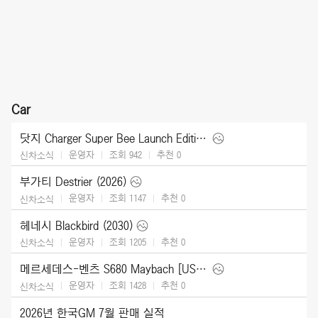
Car
닷지 Charger Super Bee Launch Edition (2027)
운영자
조회 942
추천
0
신차소식
부가티 Destrier (2026)
운영자
조회 1147
추천
0
신차소식
헤네시 Blackbird (2030)
운영자
조회 1205
추천
0
신차소식
메르세데스-벤츠 S680 Maybach [US] (2027)
운영자
조회 1428
추천
0
신차소식
2026년 한국GM 7월 판매 실적