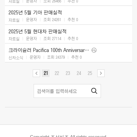
운영자
조회 26466
추천
0
자료실
2025년 5월 기아 판매실적
운영자
조회 24261
추천
0
자료실
2025년 5월 현대차 판매실적
운영자
조회 27114
추천
0
자료실
크라이슬러 Pacifica 100th Anniversary Edition (2026)
운영자
조회 24379
추천
0
신차소식
21
22
23
24
25
Copyright 조선비즈 All rights reserved.