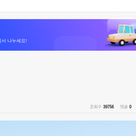
에서 나누세요!
)
조회수
39756
댓글
0