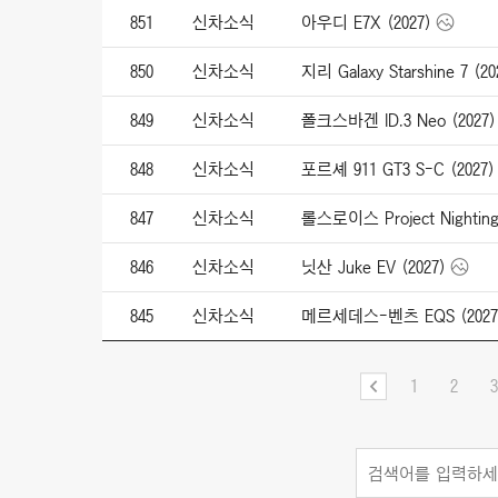
851
신차소식
아우디 E7X (2027)
850
신차소식
지리 Galaxy Starshine 7 (20
849
신차소식
폴크스바겐 ID.3 Neo (2027)
848
신차소식
포르셰 911 GT3 S-C (2027)
847
신차소식
롤스로이스 Project Nightinga
846
신차소식
닛산 Juke EV (2027)
845
신차소식
메르세데스-벤츠 EQS (2027
1
2
3