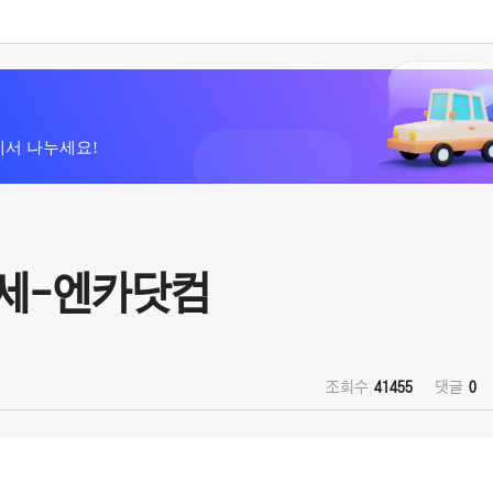
에서 나누세요!
시세-엔카닷컴
조회수
41455
댓글
0