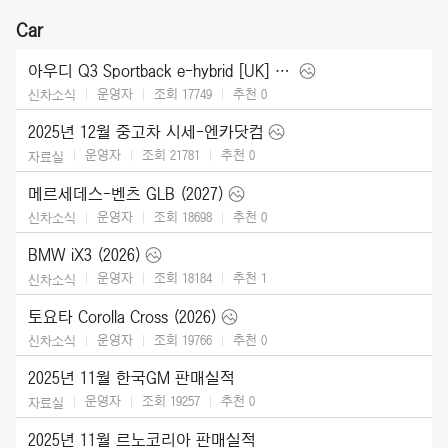
Car
아우디 Q3 Sportback e-hybrid [UK] (2026)
운영자
조회 17749
추천
0
신차소식
2025년 12월 중고차 시세-엔카닷컴
운영자
조회 21781
추천
0
자료실
메르세데스-벤츠 GLB (2027)
운영자
조회 18698
추천
0
신차소식
BMW iX3 (2026)
운영자
조회 18184
추천
1
신차소식
토요타 Corolla Cross (2026)
운영자
조회 19766
추천
0
신차소식
2025년 11월 한국GM 판매실적
운영자
조회 19257
추천
0
자료실
2025년 11월 르노코리아 판매실적