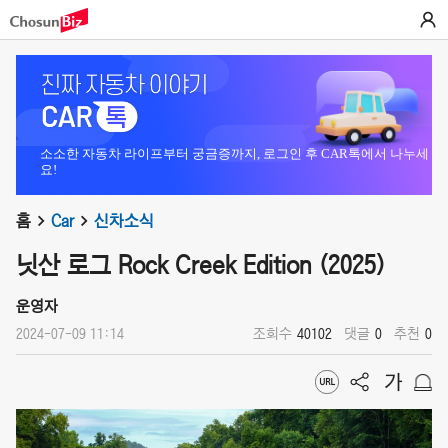
소소한 자동차 라이프부터 궁금증까지, 로그인 후 CAR톡에서 나누세
요!
홈
Car
신차소식
닛산 로그 Rock Creek Edition (2025)
운영자
2024-07-09 11:14
조회수
40102
댓글
0
추천
0