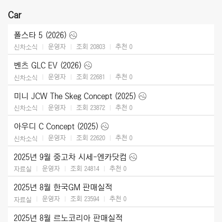
Car
폴스타 5 (2026)
운영자
조회 20803
추천
0
신차소식
벤츠 GLC EV (2026)
운영자
조회 22681
추천
0
신차소식
미니 JCW The Skeg Concept (2025)
운영자
조회 23872
추천
0
신차소식
아우디 C Concept (2025)
운영자
조회 22620
추천
0
신차소식
2025년 9월 중고차 시세-엔카닷컴
운영자
조회 24814
추천
0
자료실
2025년 8월 한국GM 판매실적
운영자
조회 23594
추천
0
자료실
2025년 8월 르노코리아 판매실적