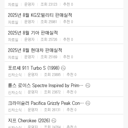
운영자
조회 23123
추천
0
자료실
2025년 8월 KG모빌리티 판매실적
운영자
조회 25981
추천
0
자료실
2025년 8월 기아 판매실적
운영자
조회 25726
추천
0
자료실
2025년 8월 현대차 판매실적
운영자
조회 25169
추천
0
자료실
포르셰 911 Turbo S (1998)
운영자
조회 23895
추천
0
신차소식
롤스 로이스 Spectre Inspired by Primavera (2026)
운영자
조회 23872
추천
0
신차소식
크라이슬러 Pacifica Grizzly Peak Concept (2025)
운영자
조회 26131
추천
0
신차소식
지프 Cherokee (2026)
운영자
조회 24764
추천
0
신차소식