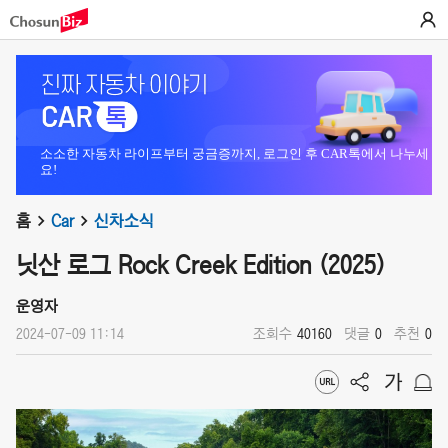
소소한 자동차 라이프부터 궁금증까지, 로그인 후 CAR톡에서 나누세
요!
홈
Car
신차소식
닛산 로그 Rock Creek Edition (2025)
운영자
2024-07-09 11:14
조회수
40160
댓글
0
추천
0