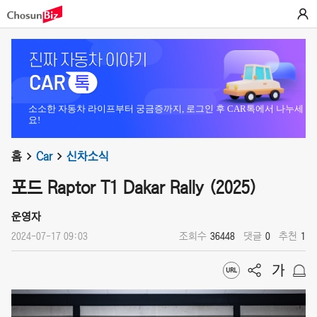
소소한 자동차 라이프부터 궁금증까지, 로그인 후 CAR톡에서 나누세
요!
홈
Car
신차소식
포드 Raptor T1 Dakar Rally (2025)
운영자
2024-07-17 09:03
조회수
36448
댓글
0
추천
1