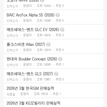
도요타 RAV4 (2026)
운영자
조회 15434
추천
0
신차소식
BAIC ArcFox Alpha S5 (2026)
운영자
조회 13596
추천
0
신차소식
메르세데스-벤츠 GLC EV (2026)
운영자
조회 14816
추천
0
신차소식
폴크스바겐 Atlas (2027)
운영자
조회 13819
추천
0
신차소식
현대차 Boulder Concept (2026)
운영자
조회 14095
추천
1
신차소식
메르세데스-벤츠 GLS (2027)
운영자
조회 13961
추천
0
신차소식
2026년 3월 한국GM 판매실적
운영자
조회 15018
추천
1
자료실
2026년 3월 KG모빌리티 판매실적