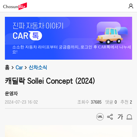
소소한 자동차 라이프부터 궁금증까지, 로그인 후 CAR톡에서 나누세
요!
홈
Car
신차소식
캐딜락 Sollei Concept (2024)
운영자
2024-07-23 16:02
조회수
37685
댓글
0
추천
2