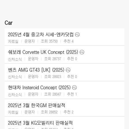
Car
2025년 4월 중고차 시세-엔카닷컴
운영자
조회 35750
추천
4
자료실
쉐보레 Corvette UK Concept (2025)
운영자
조회 28737
추천
0
신차소식
벤츠 AMG GT43 [UK] (2025)
운영자
조회 28923
추천
0
신차소식
현대차 Insteroid Concept (2025)
운영자
조회 28047
추천
1
신차소식
2025년 3월 한국GM 판매실적
운영자
조회 28852
추천
2
자료실
2025년 3월 KG모빌리티 판매실적