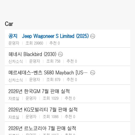
Car
Jeep Wagoneer S Limited (2025)
공지
운영자
조회 29960
추천
0
헤네시 Blackbird (2030)
운영자
조회 758
추천
0
신차소식
메르세데스-벤츠 S680 Maybach [US] (2027)
운영자
조회 879
추천
0
신차소식
2026년 한국GM 7월 판매 실적
운영자
조회 1029
추천
0
자료실
2026년 KG모빌리티 7월 판매 실적
운영자
조회 1066
추천
0
자료실
2026년 르노코리아 7월 판매 실적