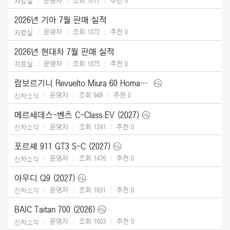
운영자
조회 1017
추천
0
자료실
2026년 기아 7월 판매 실적
운영자
조회 1072
추천
0
자료실
2026년 현대차 7월 판매 실적
운영자
조회 1075
추천
0
자료실
람보르기니 Revuelto Miura 60 Homage (2026)
운영자
조회 949
추천
0
신차소식
메르세데스-벤츠 C-Class EV (2027)
운영자
조회 1241
추천
0
신차소식
포르셰 911 GT3 S-C (2027)
운영자
조회 1476
추천
0
신차소식
아우디 Q9 (2027)
운영자
조회 1831
추천
0
신차소식
BAIC Taitan 700 (2026)
운영자
조회 1603
추천
0
신차소식