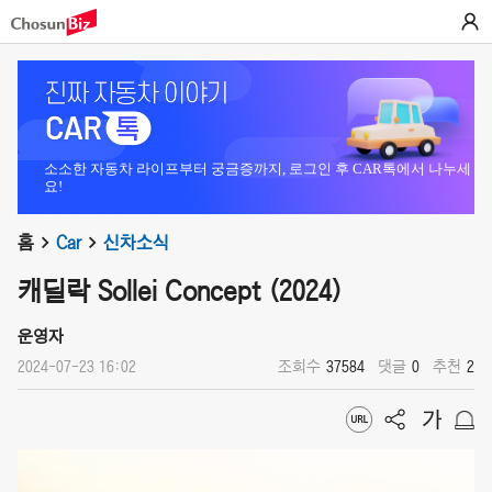
소소한 자동차 라이프부터 궁금증까지, 로그인 후 CAR톡에서 나누세
요!
홈
Car
신차소식
캐딜락 Sollei Concept (2024)
운영자
2024-07-23 16:02
조회수
37584
댓글
0
추천
2