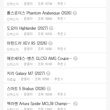
운영자
조회 16748
추천
1
신차소식
롤스로이스 Phantom Arabesque (2026)
운영자
조회 16684
추천
1
신차소식
도요타 Highlander (2027)
운영자
조회 16335
추천
2
신차소식
마힌드라 XEV 9S (2026)
운영자
조회 14580
추천
0
신차소식
메르세데스-벤츠 GLC53 AMG Coupe (2027)
운영자
조회 16195
추천
2
신차소식
지리 Galaxy M7 (2027)
운영자
조회 16586
추천
0
자료실
스마트 5 Brabus (2026)
운영자
조회 16249
추천
0
신차소식
맥라렌 Artura Spider MCL39 Championship Edition (2026)
운영자
조회 17063
추천
0
신차소식