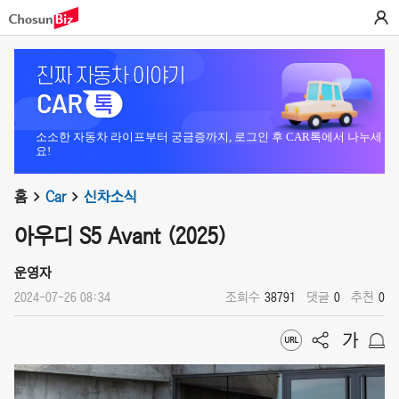
소소한 자동차 라이프부터 궁금증까지, 로그인 후 CAR톡에서 나누세
요!
홈
Car
신차소식
아우디 S5 Avant (2025)
운영자
2024-07-26 08:34
조회수
38791
댓글
0
추천
0