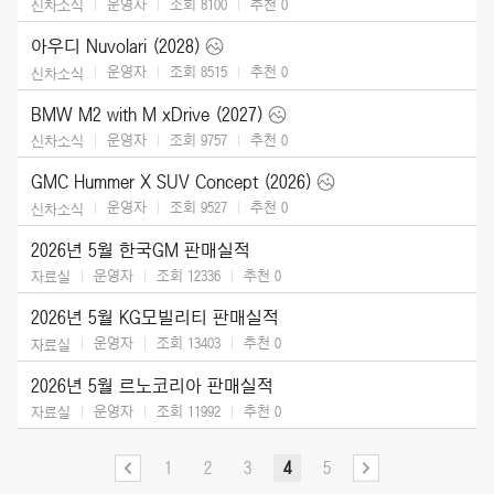
운영자
조회 8100
추천
0
신차소식
아우디 Nuvolari (2028)
운영자
조회 8515
추천
0
신차소식
BMW M2 with M xDrive (2027)
운영자
조회 9757
추천
0
신차소식
GMC Hummer X SUV Concept (2026)
운영자
조회 9527
추천
0
신차소식
2026년 5월 한국GM 판매실적
운영자
조회 12336
추천
0
자료실
2026년 5월 KG모빌리티 판매실적
운영자
조회 13403
추천
0
자료실
2026년 5월 르노코리아 판매실적
운영자
조회 11992
추천
0
자료실
1
2
3
4
5