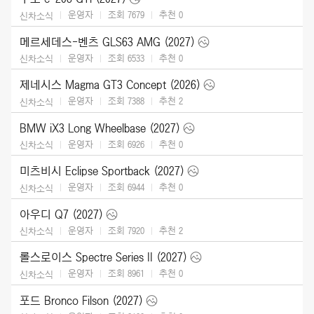
운영자
조회 7679
추천
0
신차소식
메르세데스-벤츠 GLS63 AMG (2027)
운영자
조회 6533
추천
0
신차소식
제네시스 Magma GT3 Concept (2026)
운영자
조회 7388
추천
2
신차소식
BMW iX3 Long Wheelbase (2027)
운영자
조회 6926
추천
0
신차소식
미츠비시 Eclipse Sportback (2027)
운영자
조회 6944
추천
0
신차소식
아우디 Q7 (2027)
운영자
조회 7920
추천
2
신차소식
롤스로이스 Spectre Series II (2027)
운영자
조회 8961
추천
0
신차소식
포드 Bronco Filson (2027)