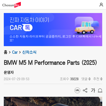
소소한 자동차 라이프부터 궁금증까지, 로그인 후 CAR톡에서 나누세
요!
홈
Car
신차소식
BMW M5 M Performance Parts (2025)
운영자
2024-07-29 09:53
조회수
39228
댓글
0
추천
0