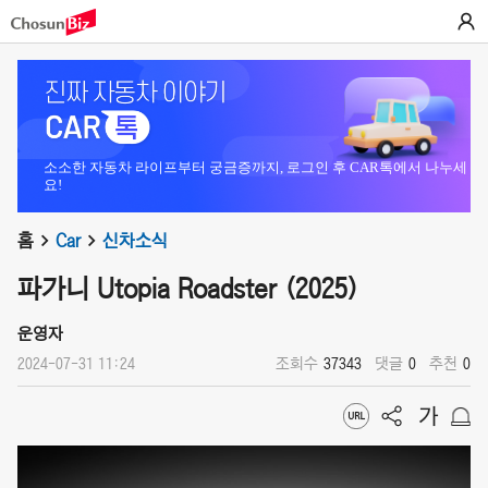
소소한 자동차 라이프부터 궁금증까지, 로그인 후 CAR톡에서 나누세
요!
홈
Car
신차소식
파가니 Utopia Roadster (2025)
운영자
2024-07-31 11:24
조회수
37343
댓글
0
추천
0