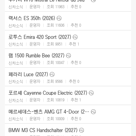
운영자
조회 11963
추천
0
신차소식
렉서스 ES 350h (2026)
운영자
조회 11606
추천
0
신차소식
로투스 Emira 420 Sport (2027)
운영자
조회 9951
추천
1
신차소식
램 1500 Rumble Bee (2027)
운영자
조회 10047
추천
0
신차소식
페라리 Luce (2027)
운영자
조회 9566
추천
0
신차소식
포르셰 Cayenne Coupe Electric (2027)
운영자
조회 10819
추천
1
신차소식
메르세데스-벤츠 AMG GT 4-Door (2027)
운영자
조회 10009
추천
0
신차소식
BMW M3 CS Handschalter (2027)