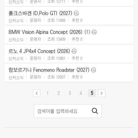
운영자
조회 12111
추천
0
신차소식
폴크스바겐 ID.Polo GTI (2027)
운영자
조회 11989
추천
0
신차소식
BMW Vision Alpina Concept (2026)
(1)
운영자
조회 13409
추천
0
신차소식
르노 4 JP4x4 Concept (2026)
운영자
조회 11861
추천
0
신차소식
람보르기니 Fenomeno Roadster (2027)
운영자
조회 12007
추천
0
신차소식
1
2
3
4
5