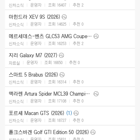
운영자
조회 16407
추천
2
신차소식
마힌드라 XEV 9S (2026)
운영자
조회 14625
추천
0
신차소식
메르세데스-벤츠 GLC53 AMG Coupe (2027)
운영자
조회 16253
추천
2
신차소식
지리 Galaxy M7 (2027)
운영자
조회 16650
추천
0
자료실
스마트 5 Brabus (2026)
운영자
조회 16314
추천
0
신차소식
맥라렌 Artura Spider MCL39 Championship Edition (2026)
운영자
조회 17108
추천
0
신차소식
포르셰 Macan GTS (2026)
(1)
운영자
조회 18727
추천
0
신차소식
폴크스바겐 Golf GTI Edition 50 (2026)
운영자
조회 15831
추천
0
신차소식