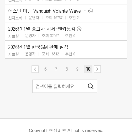
애스턴 마틴 Vanquish Volante Wave Edition (2026)
운영자
조회 16737
추천
2
신차소식
2026년 1월 중고차 시세-엔카닷컴
운영자
조회 32957
추천
0
자료실
2026년 1월 한국GM 판매 실적
운영자
조회 16612
추천
0
자료실
6
7
8
9
10
Copyright 조선비즈 All rights reserved.