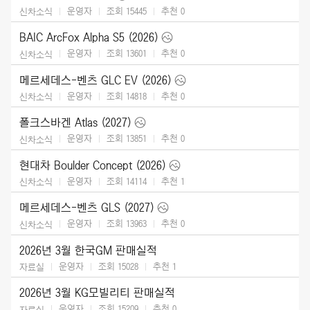
운영자
조회 15445
추천
0
신차소식
BAIC ArcFox Alpha S5 (2026)
운영자
조회 13601
추천
0
신차소식
메르세데스-벤츠 GLC EV (2026)
운영자
조회 14818
추천
0
신차소식
폴크스바겐 Atlas (2027)
운영자
조회 13851
추천
0
신차소식
현대차 Boulder Concept (2026)
운영자
조회 14114
추천
1
신차소식
메르세데스-벤츠 GLS (2027)
운영자
조회 13963
추천
0
신차소식
2026년 3월 한국GM 판매실적
운영자
조회 15028
추천
1
자료실
2026년 3월 KG모빌리티 판매실적
운영자
조회 15209
추천
0
자료실