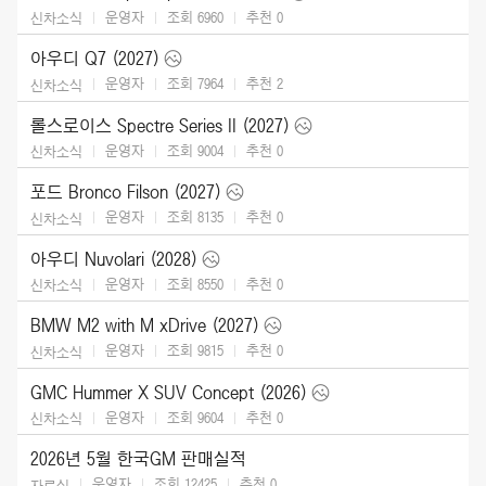
운영자
조회 6960
추천
0
신차소식
아우디 Q7 (2027)
운영자
조회 7964
추천
2
신차소식
롤스로이스 Spectre Series II (2027)
운영자
조회 9004
추천
0
신차소식
포드 Bronco Filson (2027)
운영자
조회 8135
추천
0
신차소식
아우디 Nuvolari (2028)
운영자
조회 8550
추천
0
신차소식
BMW M2 with M xDrive (2027)
운영자
조회 9815
추천
0
신차소식
GMC Hummer X SUV Concept (2026)
운영자
조회 9604
추천
0
신차소식
2026년 5월 한국GM 판매실적
운영자
조회 12425
추천
0
자료실