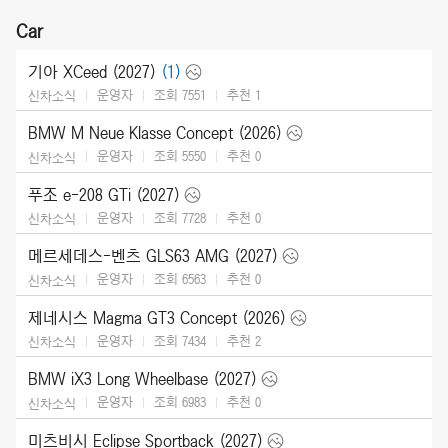
Car
기아 XCeed (2027)
(1)
운영자
조회 7551
추천
1
신차소식
BMW M Neue Klasse Concept (2026)
운영자
조회 5550
추천
0
신차소식
푸조 e-208 GTi (2027)
운영자
조회 7728
추천
0
신차소식
메르세데스-벤츠 GLS63 AMG (2027)
운영자
조회 6563
추천
0
신차소식
제네시스 Magma GT3 Concept (2026)
운영자
조회 7434
추천
2
신차소식
BMW iX3 Long Wheelbase (2027)
운영자
조회 6983
추천
0
신차소식
미츠비시 Eclipse Sportback (2027)