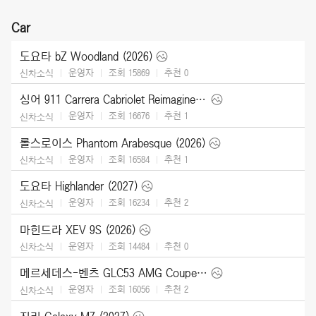
Car
도요타 bZ Woodland (2026)
운영자
조회 15869
추천
0
신차소식
싱어 911 Carrera Cabriolet Reimagined Type 964 (2026)
운영자
조회 16676
추천
1
신차소식
롤스로이스 Phantom Arabesque (2026)
운영자
조회 16584
추천
1
신차소식
도요타 Highlander (2027)
운영자
조회 16234
추천
2
신차소식
마힌드라 XEV 9S (2026)
운영자
조회 14484
추천
0
신차소식
메르세데스-벤츠 GLC53 AMG Coupe (2027)
운영자
조회 16056
추천
2
신차소식