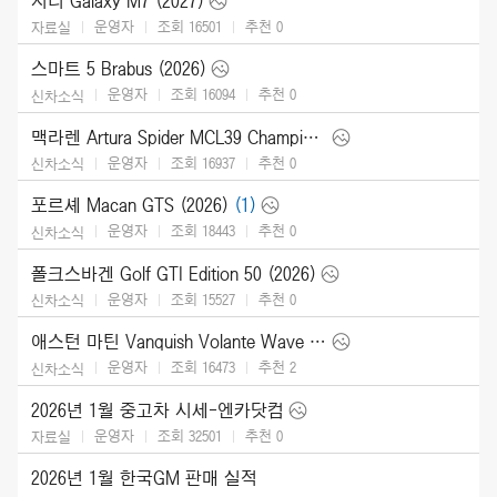
지리 Galaxy M7 (2027)
운영자
조회 16501
추천
0
자료실
스마트 5 Brabus (2026)
운영자
조회 16094
추천
0
신차소식
맥라렌 Artura Spider MCL39 Championship Edition (2026)
운영자
조회 16937
추천
0
신차소식
포르셰 Macan GTS (2026)
(1)
운영자
조회 18443
추천
0
신차소식
폴크스바겐 Golf GTI Edition 50 (2026)
운영자
조회 15527
추천
0
신차소식
애스턴 마틴 Vanquish Volante Wave Edition (2026)
운영자
조회 16473
추천
2
신차소식
2026년 1월 중고차 시세-엔카닷컴
운영자
조회 32501
추천
0
자료실
2026년 1월 한국GM 판매 실적