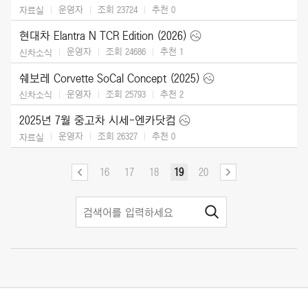
운영자
조회 23724
추천
0
자료실
현대차 Elantra N TCR Edition (2026)
운영자
조회 24686
추천
1
신차소식
쉐보레 Corvette SoCal Concept (2025)
운영자
조회 25793
추천
2
신차소식
2025년 7월 중고차 시세-엔카닷컴
운영자
조회 26327
추천
0
자료실
16
17
18
19
20