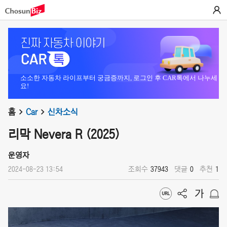
소소한 자동차 라이프부터 궁금증까지, 로그인 후 CAR톡에서 나누세
요!
홈
Car
신차소식
리막 Nevera R (2025)
운영자
2024-08-23 13:54
조회수
37943
댓글
0
추천
1