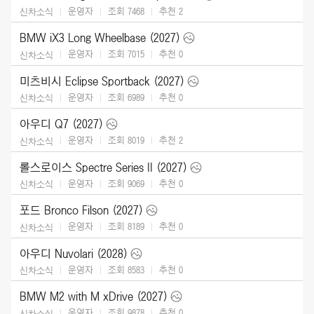
운영자
조회 7468
추천
2
신차소식
BMW iX3 Long Wheelbase (2027)
운영자
조회 7015
추천
0
신차소식
미츠비시 Eclipse Sportback (2027)
운영자
조회 6989
추천
0
신차소식
아우디 Q7 (2027)
운영자
조회 8019
추천
2
신차소식
롤스로이스 Spectre Series II (2027)
운영자
조회 9069
추천
0
신차소식
포드 Bronco Filson (2027)
운영자
조회 8189
추천
0
신차소식
아우디 Nuvolari (2028)
운영자
조회 8583
추천
0
신차소식
BMW M2 with M xDrive (2027)
운영자
조회 9878
추천
0
신차소식