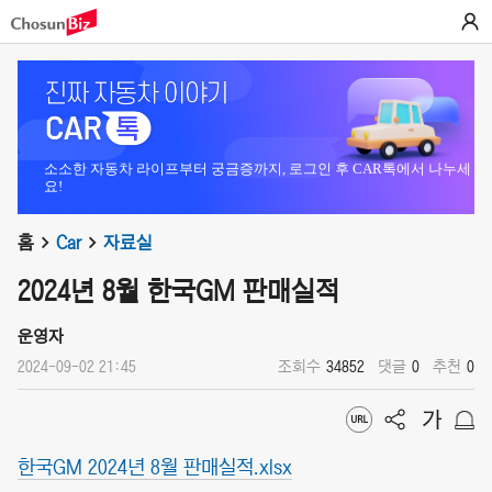
소소한 자동차 라이프부터 궁금증까지, 로그인 후 CAR톡에서 나누세
요!
홈
Car
자료실
2024년 8월 한국GM 판매실적
운영자
2024-09-02 21:45
조회수
34852
댓글
0
추천
0
한국GM 2024년 8월 판매실적.xlsx