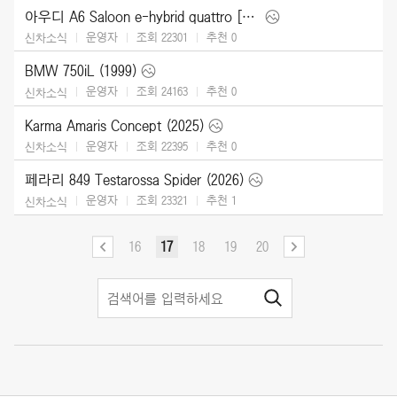
아우디 A6 Saloon e-hybrid quattro [UK] (2026)
운영자
조회 22301
추천
0
신차소식
BMW 750iL (1999)
운영자
조회 24163
추천
0
신차소식
Karma Amaris Concept (2025)
운영자
조회 22395
추천
0
신차소식
페라리 849 Testarossa Spider (2026)
운영자
조회 23321
추천
1
신차소식
16
17
18
19
20