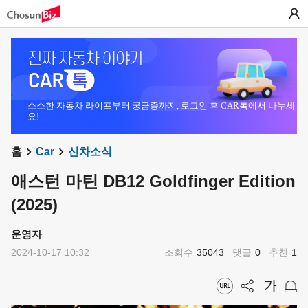
소소한 자동차 라이프부터 궁금증까지, 로그인 후 CAR톡에서 나누세
요!
홈
Car
신차소식
애스턴 마틴 DB12 Goldfinger Edition
(2025)
운영자
2024-10-17 10:32
조회수
35043
댓글
0
추천
1