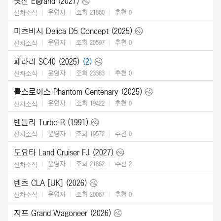
닛산 Elgrand (2027)
운영자
조회 21860
추천
0
신차소식
미츠비시 Delica D5 Concept (2025)
운영자
조회 20597
추천
0
신차소식
페라리 SC40 (2025)
(2)
운영자
조회 23383
추천
0
신차소식
롤스로이스 Phantom Centenary (2025)
운영자
조회 19422
추천
0
신차소식
벤틀리 Turbo R (1991)
운영자
조회 19572
추천
0
신차소식
도요타 Land Cruiser FJ (2027)
운영자
조회 21862
추천
2
신차소식
벤츠 CLA [UK] (2026)
운영자
조회 20067
추천
0
신차소식
지프 Grand Wagoneer (2026)