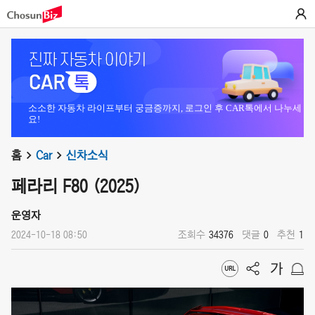
소소한 자동차 라이프부터 궁금증까지, 로그인 후 CAR톡에서 나누세
요!
홈
Car
신차소식
페라리 F80 (2025)
운영자
2024-10-18 08:50
조회수
34376
댓글
0
추천
1