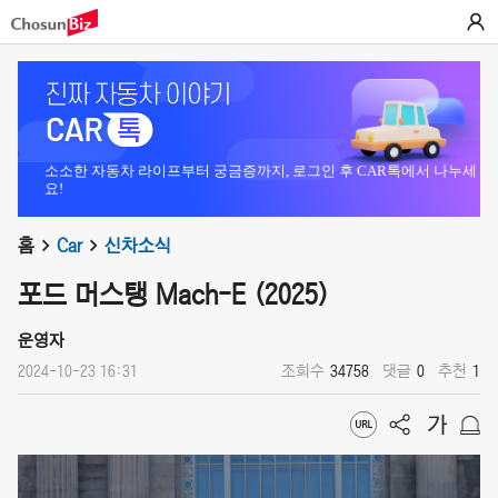
소소한 자동차 라이프부터 궁금증까지, 로그인 후 CAR톡에서 나누세
요!
홈
Car
신차소식
포드 머스탱 Mach-E (2025)
운영자
2024-10-23 16:31
조회수
34758
댓글
0
추천
1