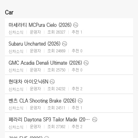
Car
마세라티 MCPura Cielo (2026)
운영자
조회 26327
추천
1
신차소식
Subaru Uncharted (2026)
운영자
조회 24669
추천
0
신차소식
GMC Acadia Denali Ultimate (2026)
운영자
조회 25750
추천
0
신차소식
현대차 아이오닉6N
운영자
조회 24232
추천
2
신차소식
벤츠 CLA Shooting Brake (2026)
운영자
조회 24511
추천
1
신차소식
페라리 Daytona SP3 Tailor Made (2025)
운영자
조회 27362
추천
2
신차소식