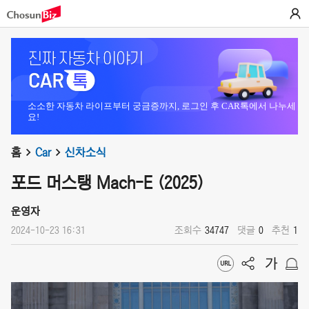
소소한 자동차 라이프부터 궁금증까지, 로그인 후 CAR톡에서 나누세
요!
홈
Car
신차소식
포드 머스탱 Mach-E (2025)
운영자
2024-10-23 16:31
조회수
34747
댓글
0
추천
1