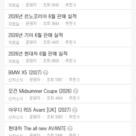
운영자
조회 5042
추천
0
자료실
2026년 르노코리아 6월 판매 실적
운영자
조회 3644
추천
0
자료실
2026년 기아 6월 판매 실적
운영자
조회 4425
추천
0
자료실
2026년 현대차 6월 판매 실적
운영자
조회 6693
추천
0
자료실
BMW X5 (2027)
운영자
조회 5367
추천
0
신차소식
모건 Midsummer Coupe (2026)
운영자
조회 4404
추천
0
신차소식
아우디 RS5 Avant [UK] (2027)
운영자
조회 5063
추천
0
신차소식
현대차 The all new AVANTE
운영자
조회 5466
추천
1
신차소식