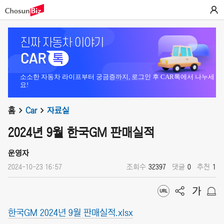
소소한 자동차 라이프부터 궁금증까지, 로그인 후 CAR톡에서 나누세
요!
홈
Car
자료실
2024년 9월 한국GM 판매실적
운영자
2024-10-23 16:57
조회수
32397
댓글
0
추천
1
한국GM 2024년 9월 판매실적.xlsx