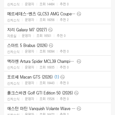
운영자
조회 14484
추천
0
신차소식
메르세데스-벤츠 GLC53 AMG Coupe (2027)
운영자
조회 16056
추천
2
신차소식
지리 Galaxy M7 (2027)
운영자
조회 16501
추천
0
자료실
스마트 5 Brabus (2026)
운영자
조회 16094
추천
0
신차소식
맥라렌 Artura Spider MCL39 Championship Edition (2026)
운영자
조회 16935
추천
0
신차소식
포르셰 Macan GTS (2026)
(1)
운영자
조회 18443
추천
0
신차소식
폴크스바겐 Golf GTI Edition 50 (2026)
운영자
조회 15526
추천
0
신차소식
애스턴 마틴 Vanquish Volante Wave Edition (2026)
운영자
조회 16472
추천
2
신차소식