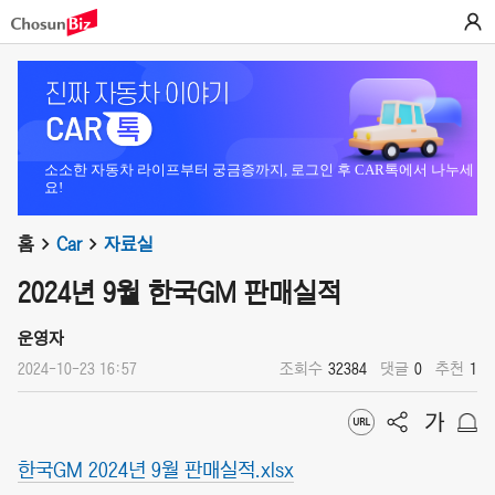
소소한 자동차 라이프부터 궁금증까지, 로그인 후 CAR톡에서 나누세
요!
홈
Car
자료실
2024년 9월 한국GM 판매실적
운영자
2024-10-23 16:57
조회수
32384
댓글
0
추천
1
한국GM 2024년 9월 판매실적.xlsx