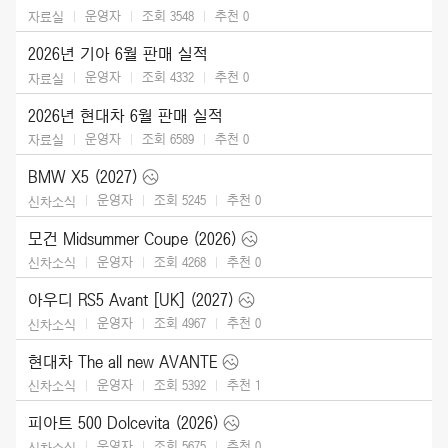
운영자
조회 3548
추천
0
자료실
2026년 기아 6월 판매 실적
운영자
조회 4332
추천
0
자료실
2026년 현대차 6월 판매 실적
운영자
조회 6589
추천
0
자료실
BMW X5 (2027)
운영자
조회 5245
추천
0
신차소식
모건 Midsummer Coupe (2026)
운영자
조회 4268
추천
0
신차소식
아우디 RS5 Avant [UK] (2027)
운영자
조회 4967
추천
0
신차소식
현대차 The all new AVANTE
운영자
조회 5392
추천
1
신차소식
피아트 500 Dolcevita (2026)
운영자
조회 5675
추천
0
신차소식