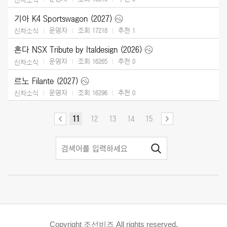
기아 K4 Sportswagon (2027)
운영자
조회 17218
추천
1
신차소식
혼다 NSX Tribute by Italdesign (2026)
운영자
조회 16265
추천
0
신차소식
르노 Filante (2027)
운영자
조회 16296
추천
0
신차소식
11
12
13
14
15
Copyright 조선비즈 All rights reserved.