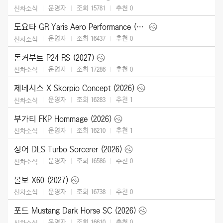
운영자
조회 15781
추천
0
신차소식
도요타 GR Yaris Aero Performance (2026)
운영자
조회 16437
추천
0
신차소식
돈커부트 P24 RS (2027)
운영자
조회 17286
추천
0
신차소식
제네시스 X Skorpio Concept (2026)
운영자
조회 16283
추천
1
신차소식
부가티 FKP Hommage (2026)
운영자
조회 16210
추천
1
신차소식
싱어 DLS Turbo Sorcerer (2026)
운영자
조회 16586
추천
0
신차소식
볼보 X60 (2027)
운영자
조회 16738
추천
0
신차소식
포드 Mustang Dark Horse SC (2026)
운영자
조회 16610
추천
0
신차소식