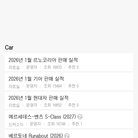
Car
2026년 1월 르노코리아 판매 실적
운영자
조회 16833
추천
0
자료실
2026년 1월 기아 판매 실적
운영자
조회 15494
추천
0
자료실
2026년 1월 현대차 판매 실적
운영자
조회 16652
추천
0
자료실
메르세데스-벤츠 S-Class (2027)
운영자
조회 16748
추천
1
신차소식
베르토네 Runabout (2026)