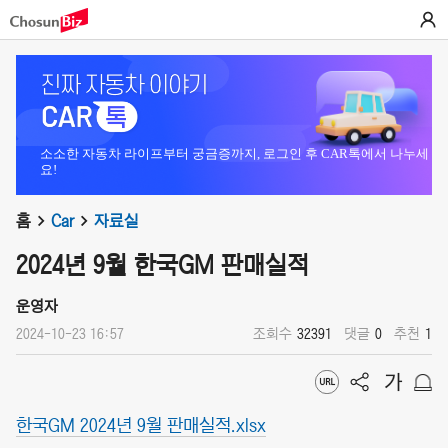
소소한 자동차 라이프부터 궁금증까지, 로그인 후 CAR톡에서 나누세
요!
홈
Car
자료실
2024년 9월 한국GM 판매실적
운영자
2024-10-23 16:57
조회수
32391
댓글
0
추천
1
한국GM 2024년 9월 판매실적.xlsx